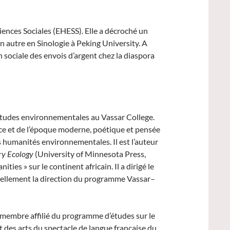
iences Sociales (EHESS). Elle a décroché un
n autre en Sinologie à Peking University. A
n sociale des envois d’argent chez la diaspora
’études environnementales au Vassar College.
ce et de l’époque moderne, poétique et pensée
 humanités environnementales. Il est l’auteur
ry Ecology
(University of Minnesota Press,
es » sur le continent africain. Il a dirigé le
uellement la direction du programme Vassar–
t membre affilié du programme d’études sur le
et des arts du spectacle de langue française du