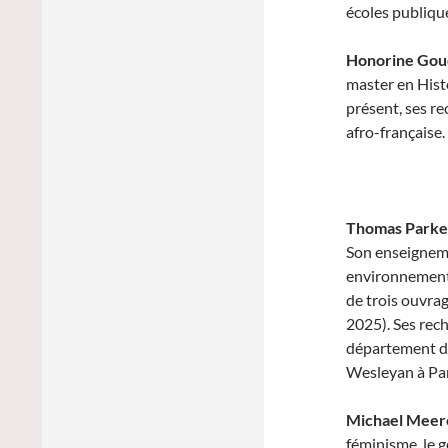
écoles publiques
Honorine Gou
master en Hist
présent, ses re
afro-française.
Thomas Parke
Son enseigneme
environnementa
de trois ouvrag
2025). Ses rech
département de
Wesleyan à Par
Michael Mee
féminisme, le g