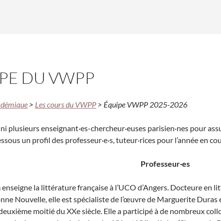
IPE DU VWPP
adémique
>
Les cours du VWPP
> Équipe VWPP 2025-2026
i plusieurs enseignant·es-chercheur·euses parisien·nes pour ass
ssous un profil des professeur·e·s, tuteur·rices pour l’année en cou
Professeur·es
a
enseigne la littérature française à l’UCO d’Angers. Docteure en litt
onne Nouvelle, elle est spécialiste de l’œuvre de Marguerite Duras
 deuxième moitié du XX
e
siècle. Elle a participé à de nombreux co