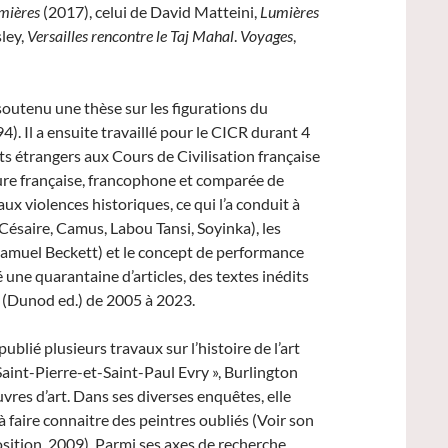
umières
(2017), celui de David Matteini,
Lumières
ley,
Versailles rencontre le Taj Mahal
.
Voyages
,
soutenu une thèse sur les figurations du
. Il a ensuite travaillé pour le CICR durant 4
nts étrangers aux Cours de Civilisation française
ure française, francophone et comparée de
 aux violences historiques, ce qui l’a conduit à
ésaire, Camus, Labou Tansi, Soyinka), les
Samuel Beckett) et le concept de performance
é une quarantaine d’articles, des textes inédits
re (Dunod ed.) de 2005 à 2023.
publié plusieurs travaux sur l’histoire de l’art
Saint-Pierre-et-Saint-Paul Evry », Burlington
res d’art. Dans ses diverses enquêtes, elle
e à faire connaitre des peintres oubliés (Voir son
osition, 2009). Parmi ses axes de recherche