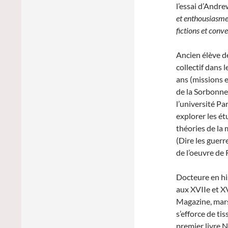
l’essai d’
Andre
et enthousiasm
fictions et conv
Ancien élève d
collectif dans
ans (missions e
de la Sorbonne
l’université Par
explorer les é
théories de la
(Dire les guerr
de l’oeuvre de 
Docteure en his
aux XVIIe et XV
Magazine, mars
s’efforce de tis
premier livre N