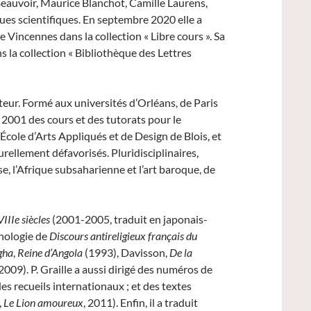
Beauvoir, Maurice Blanchot, Camille Laurens,
vues scientifiques. En septembre 2020 elle a
e Vincennes dans la collection « Libre cours ». Sa
 la collection « Bibliothèque des Lettres
teur. Formé aux universités d’Orléans, de Paris
s 2001
des cours et des tutorats
pour le
cole d’Arts Appliqués et de Design de Blois, et
turellement défavorisés
. Pluridisciplinaires,
se, l’Afrique subsaharienne et l’art baroque, de
VIII
e
siècles
(2001-2005, traduit en japonais-
hologie de
Discours antireligieux français du
gha
,
Reine d’Angola
(1993), Davisson,
De la
2009). P. Graille a aussi dirigé des numéros de
 des recueils internationaux ; et des textes
,
Le Lion amoureux
, 2011). Enfin, il a traduit