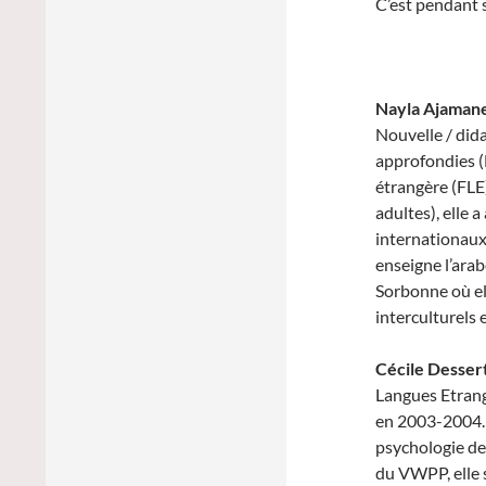
C’est pendant s
Nayla Ajaman
Nouvelle / dida
approfondies (
étrangère (FLE
adultes), elle 
internationaux 
enseigne l’arab
Sorbonne où el
interculturels 
Cécile Desser
Langues Etrang
en 2003-2004. D
psychologie des
du VWPP, elle s