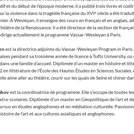
f et du début de l’époque moderne, il a publié trois livres et cod
 la violence dans la tragédie française du XVIᵉ siècle a été traduit
ier. À Wesleyan, il enseigne des cours en français et en anglais, a
théâtre de la Renaissance. Il a été directeur de la section de fran
dirige actuellement le programme Vassar-Wesleyan à Paris.
en
est la directrice adjointe du Vassar-Wesleyan Program in Paris.
çaises pendant sa troisième année de licence à Tufts University, où 
 dans une famille d’accueil. Diplômée d’un master en histoire et li
2 en littérature de l’École des Hautes Études en Sciences Sociales, e
 elle aime aller au théâtre, courir sur les quais de Seine et chiner da
ikov
est la coordinatrice de programme. Elle s’occupe de toutes les q
extra-scolaires. Diplômée d’un master en Géopolitique de l’art et d
 cursus en études anglophones et en médiation culturelle. Passionnée
’histoire de l’art et aux cultures asiatiques et anglophones.