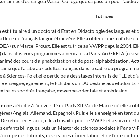
on année d’échange à Vassar College que sa passion pour l’audiovis
Tutrices
e
est titulaire d’un doctorat d’État en Didactologie des langues et 
ctique du français langue étrangère. Elle a obtenu une maîtrise en 
DEA) sur Marcel Proust. Elle est tutrice au VWPP depuis 2004. Ell
) dans plusieurs programmes américains à Paris. Au GRETA (réseau
a animé des cours d’alphabétisation et de post-alphabétisation. Act
ainsi que l’arabe aux adultes français dans le cadre du programme o
e à Sciences-Po et elle participe à des stages intensifs de FLE et d’
le enseigne, également, le FLE dans un DU destiné aux étudiants ré
entre les sociétés française, moyenne-orientale et américaine.
tenne
a étudié à l’université de Paris XII-Val de Marne où elle a 
ères (Anglais, Allemand, Espagnol). Puis elle a enseigné en tant q
e retour en France, elle a travaillé pour le VWPP et a suivi une f
 enfants bilingues, puis un Master de sciences sociales à Paris V-
’occupe des tutorats, des séances d’orientation et de l’interculture