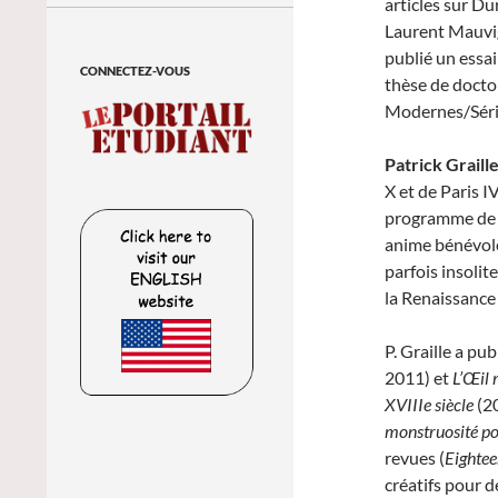
articles sur Du
Laurent Mauvign
publié un essa
CONNECTEZ-VOUS
thèse de doctor
Modernes/Série
Patrick Graill
X et de Paris I
programme de Va
anime bénévole
parfois insolit
la Renaissance 
P. Graille a pub
2011) et
L’Œil 
XVIII
e
siècle
(20
monstruosité
po
revues (
Eightee
créatifs pour de