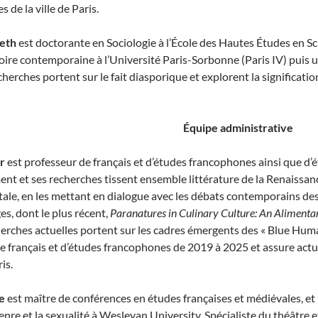
 de la ville de Paris.
eth
est doctorante en Sociologie à l’École des Hautes Études en Sc
oire contemporaine à l’Université Paris-Sorbonne (Paris IV) puis u
cherches portent sur le fait diasporique et explorent la significatio
Équipe administrative
r
est professeur de français et d’études francophones ainsi que d
nt et ses recherches tissent ensemble littérature de la Renaissan
le, en les mettant en dialogue avec les débats contemporains des
es, dont le plus récent,
Paranatures in Culinary Culture: An Alimenta
erches actuelles portent sur les cadres émergents des « Blue Humaniti
 français et d’études francophones de 2019 à 2025 et assure act
is.
re
est maître de conférences en études françaises et médiévales, e
enre et la sexualité à Wesleyan University. Spécialiste du théâtre 