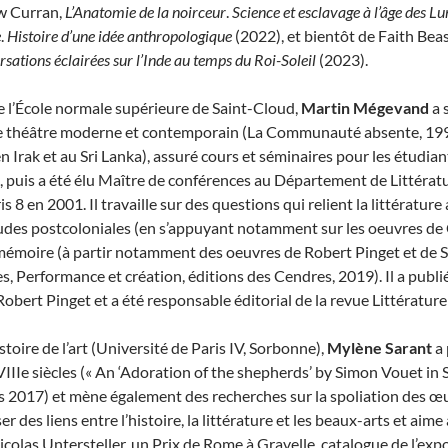
w Curran,
L’Anatomie de la noirceur
.
Science et esclavage à l’âge des L
e
.
Histoire d’une idée anthropologique
(2022), et bientôt de Faith Beas
ersations éclairées sur l’Inde au temps du Roi-Soleil
(2023).
e l’École normale supérieure de Saint-Cloud,
Martin Mégevand
a 
 le théâtre moderne et contemporain (La Communauté absente, 1994)
n Irak et au Sri Lanka), assuré cours et séminaires pour les étudia
, puis a été élu Maître de conférences au Département de Littérat
is 8 en 2001. Il travaille sur des questions qui relient la littérature
tudes postcoloniales (en s’appuyant notamment sur les oeuvres de C
 mémoire (à partir notamment des oeuvres de Robert Pinget et de 
es, Performance et création, éditions des Cendres, 2019). Il a publi
Robert Pinget et a été responsable éditorial de la revue Littératu
toire de l’art (Université de Paris IV, Sorbonne),
Mylène Sarant
a 
IIIe siècles (« An ‘Adoration of the shepherds’ by Simon Vouet in 
 2017) et mène également des recherches sur la spoliation des œuv
ser des liens entre l’histoire, la littérature et les beaux-arts et aim
icolas Untersteller, un Prix de Rome à Gravelle, catalogue de l’exp