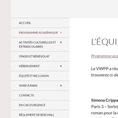
Recherche
Vassar-Wesleyan Program in Paris
EN-FR
ACCUEIL
PROGRAMME ACADÉMIQUE
L’ÉQU
ACTIVITÉS CULTURELLES ET
EXTRASCOLAIRES
Programme ac
STAGES ET BÉNÉVOLAT
HÉBERGEMENT
Le VWPP a réun
trouverez ci-de
ÉQUITÉ ET INCLUSION
VIVRE À PARIS
CONTACTS
Simona Cripp
EN CAS D’URGENCE
Paris 3 – Sorb
roman pour la
RÈGLEMENT DE REID HALL