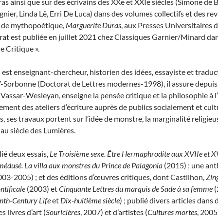
ras ainsi que sur des écrivains des XX
e
et XXI
e
siècles (Simone de 
ier, Linda Lê, Erri De Luca) dans des volumes collectifs et des re
i de mythopoétique,
Marguerite Duras
, aux Presses Universitaires d
at est publiée en juillet 2021 chez Classiques Garnier/Minard dans
 Critique ».
e
est enseignant-chercheur, historien des idées, essayiste et traduc
V
-Sorbonne (Doctorat de Lettres modernes-1998)
, il
assure
depui
ssar-Wesleyan, enseigne la pensée critique et la philosophie à l’É
ment des ateliers d’écriture
auprès de publics socialement et cul
es, ses travaux portent sur l’idée de monstre, la marginalité religieu
au siècle des Lumières.
lié deux essais,
Le Troisième sexe. Être Hermaphrodite aux XVII
e
et X
médusé. La villa aux monstres du Prince de Palagonia
(2015) ; une ant
03-2005) ; et des éditions d’œuvres critiques, dont
Castilhon,
Zin
ntificale
(2003) et
Cinquante Lettres du marquis de Sade à sa femme
(
nth-Century Life
et
Dix-huitième siècle
) ; publié divers articles dans
s livres d’art (
Souricières
, 2007) et d’artistes (
Cultures mortes
, 2005