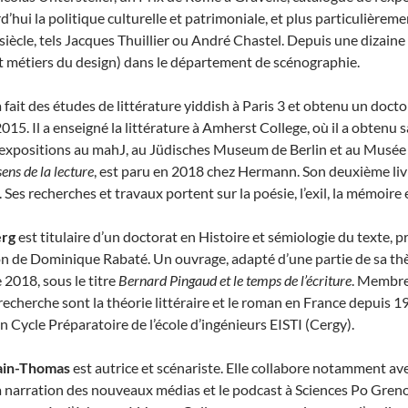
d’hui la politique culturelle et patrimoniale, et plus particulièrem
 siècle, tels Jacques Thuillier ou André Chastel. Depuis une dizaine 
et métiers du design) dans le département de scénographie.
a fait des études de littérature yiddish à Paris 3 et obtenu un doct
2015.
Il a enseigné la littérature à Amherst College,
où il a obtenu s
expositions au mahJ, au Jüdisches Museum de Berlin et au Musée d
sens de la lecture
, est paru en 2018 chez Hermann. Son deuxième liv
 Ses recherches et travaux portent sur la poésie, l’exil, la mémoire et
erg
est titulaire d’un doctorat en Histoire et sémiologie du texte, pr
ion de Dominique Rabaté. Un ouvrage, adapté d’une partie de sa thè
e 2018, sous le titre
Bernard Pingaud et le temps de l’écriture
. Membre
echerche sont la théorie littéraire et le roman en France depuis 194
n Cycle Préparatoire de l’école d’ingénieurs EISTI (Cergy).
ain-Thomas
est autrice et scénariste. Elle collabore notamment ave
la narration des nouveaux médias et le podcast à Sciences Po Gren