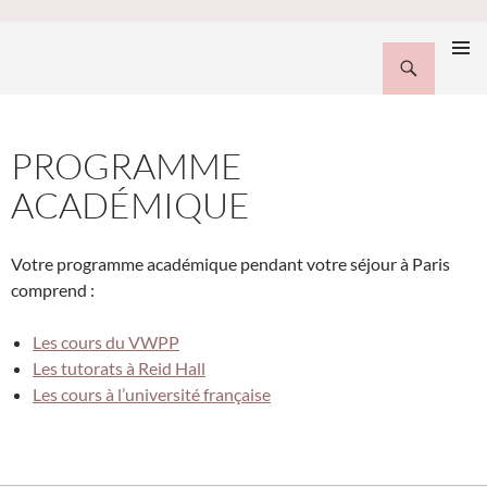
EN-FR
Recherche
Vassar-Wesleyan Program in Paris
MENU
ALLER
PRINCI
AU
CONTENU
PROGRAMME
ACADÉMIQUE
Votre programme académique pendant votre séjour à Paris
comprend :
Les cours du VWPP
Les tutorats à Reid Hall
Les cours à l’université française