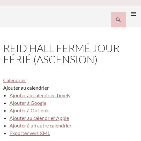
EN-FR
Recherche
Vassar-Wesleyan Program in Paris
MENU
ALLER
PRINCI
AU
CONTENU
REID HALL FERMÉ JOUR
FÉRIÉ (ASCENSION)
Calendrier
Ajouter au calendrier
Ajouter au calendrier Timely
Ajouter à Google
Ajouter à Outlook
Ajouter au calendrier Apple
Ajouter à un autre calendrier
Exporter vers XML